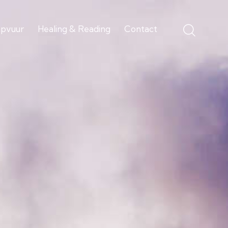
pvuur
Healing & Reading
Contact
et Kampvuur
Healing & Reading
Contact